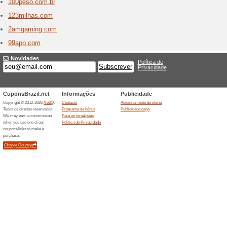
Lojas que começam 
121do
1 ofert
Medicame
Brazil. S
entrega e