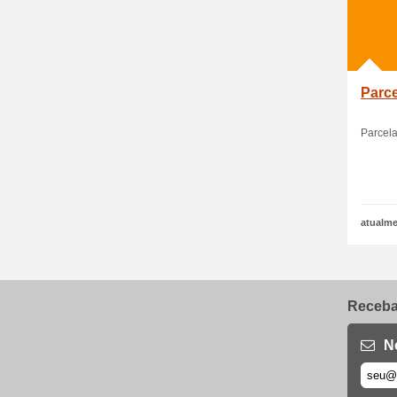
Parce
Parcela
atualme
Receba 
N