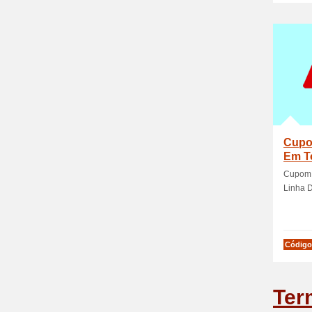
Cupo
Em T
Lingl
Cupom 
Linha D
Código
Ter