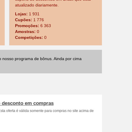
atualizado diariamente.
Lojas:
1 931
Cupões:
1 776
Promoções:
6 363
Amostras:
0
Competições:
0
o nosso programa de bônus. Ainda por cima
 desconto em compras
Esta oferta é válida somente para compras no site acima de