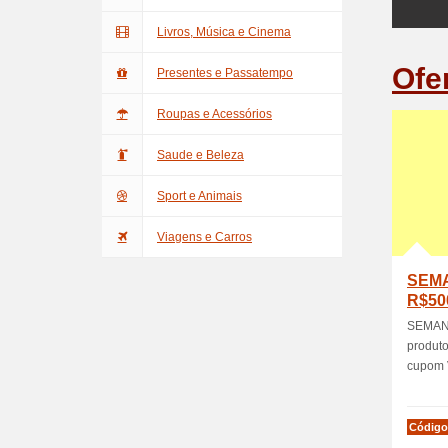
Livros, Música e Cinema
Ofe
Presentes e Passatempo
Roupas e Acessórios
Saude e Beleza
Sport e Animais
Viagens e Carros
SEMA
R$500
selec
SEMANA
produto
cupom V
Código