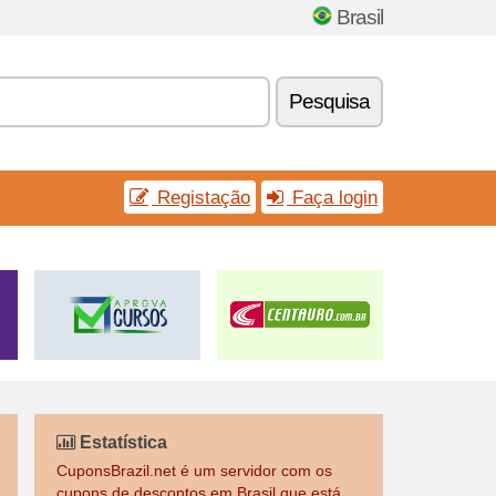
Brasil
Pesquisa
Registação
Faça login
Estatística
CuponsBrazil.net é um servidor com os
cupons de descontos em Brasil que está