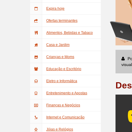
Expira hoje
Ofertas terminantes
Alimentos, Bebidas e Tabaco
Casa e Jardim
Crianças e Moms
Po
visua
Educação e Escritório
Eletro e Informática
Des
Entretenimento e Apostas
Finanças e Negócios
Internet e Comunicação
Jóias e Relógios