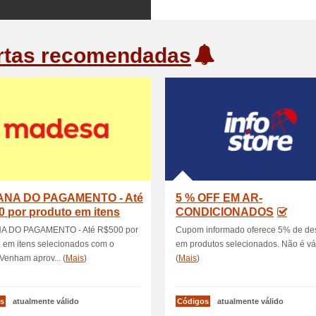
rtas recomendadas
NA DO PAGAMENTO - Até
5 % OFF EM AR-
 por produto em itens
CONDICIONADOS
ionados c.
 DO PAGAMENTO - Até R$500 por
Cupom informado oferece 5% de de
 em itens selecionados com o
em produtos selecionados. Não é váli
enham aprov... (
Mais
)
(
Mais
)
s
atualmente válido
Códigos
atualmente válido