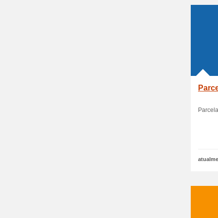
Parce
Parcela
atualme