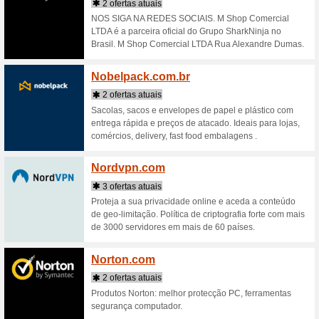
2 ofert
Escolha o
Bikes, El
no confor
Nespr
3 ofert
Com café