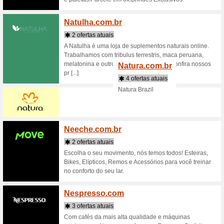
Lojas que começam 
Namec
2 ofert
Registre
online. 
domínio p