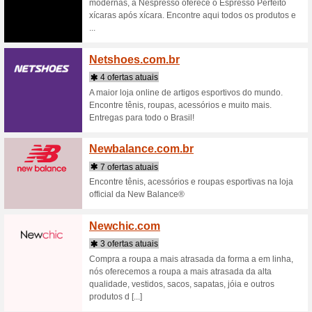
Narsc
4 ofert
Conheça 
linha com
e paletas
Natulh
2 ofert