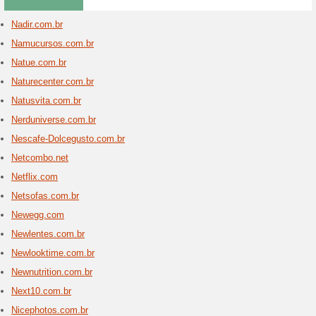
Newba
7 ofert
Encontre 
official
Newch
3 ofert