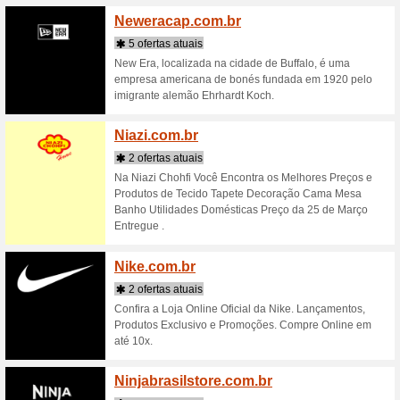
A Natulha
Trabalham
melatonin
pr [...]
Neech