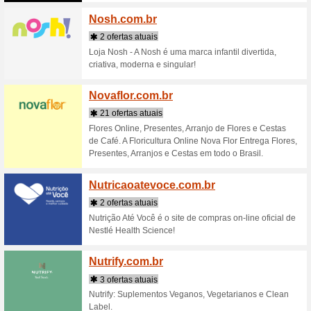
modernas
xícaras a
...
Netsh
4 ofert
A maior l
Encontre 
Entregas 