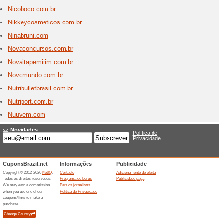
Compra a
nós ofer
qualidade
produtos d
Newer
5 ofert
New Era, 
empresa 