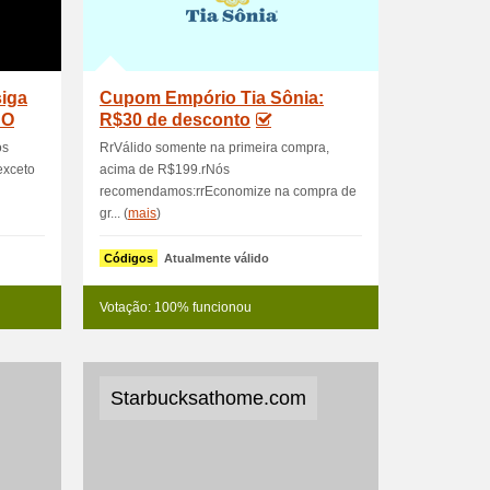
iga
Cupom Empório Tia Sônia:
DO
R$30 de desconto
os
RrVálido somente na primeira compra,
exceto
acima de R$199.rNós
recomendamos:rrEconomize na compra de
gr... (
mais
)
Códigos
Atualmente válido
Votação: 100% funcionou
Starbucksathome.com