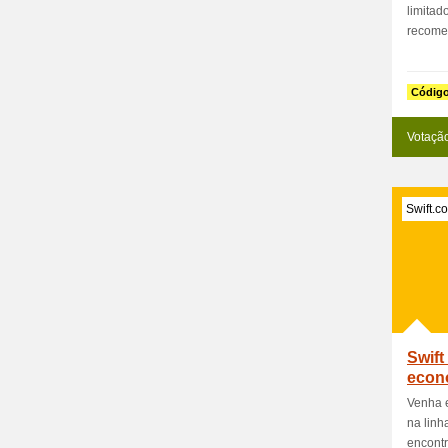
limitad
recomen
Códig
Votaçã
Swift.c
Swift
econ
Venha 
na linh
encontra