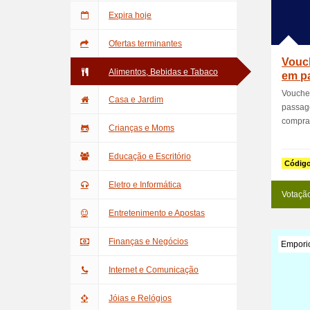
Expira hoje
Ofertas terminantes
Vouc
Alimentos, Bebidas e Tabaco
em p
Vouche
Casa e Jardim
passage
compra
Crianças e Moms
Educação e Escritório
Códig
Eletro e Informática
Votaçã
Entretenimento e Apostas
Finanças e Negócios
Emporio
Internet e Comunicação
Jóias e Relógios