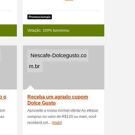
Promocionais
Votação: 100% funcionou
o
Nescafe-Dolcegusto.co
m.br
o o
Receba um agrado cupom
Dolce Gusto
com
Aproveite a nossa incrível oferta! Ao efetuar
uas
compras no valor de R$120 ou mais, você
receberá um... (
mais
)