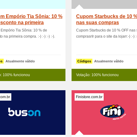
m Empório Tia Sônia: 10 %
Cupom Starbucks de 10 
sconto na primeira
nas suas compras
ra
Empório Tia Sônia: 10 % de
Cupom Starbucks de 10 % OFF nas 
 na primeira compra. :-) :-) :-) :-).
comprasrIr para o site da lojarr:-) :-) :-
os
Atualmente válido
Códigos
Atualmente válido
o: 100% funcionou
Votação: 100% funcionou
com.br
Finistore.com.br