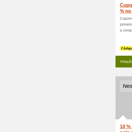
Cupo
% no 
Cupom 
primeir
a compra
Códig
Votaçã
Nes
10 % 