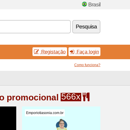
Brasil
Pesquisa
Registação
Faça login
Como funciona?
566x
go promocional
Emporiotiasonia.com.br