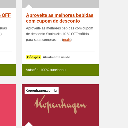
% OFF
Aproveite as melhores bebidas
com cupom de desconto
Starbuck
suas
Aproveite as melhores bebidas com cupom
).
de desconto Starbucks 10 % OFFrVálido
para suas compras n... (
mais
)
Códigos
Atualmente válido
Votação: 100% funcionou
Kopenhagen.com.br