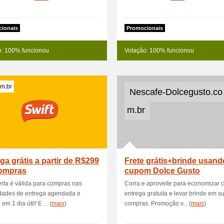
ionais
Promocionais
o: 100% funcionou
Votação: 100% funcionou
om.br
Nescafe-Dolcegusto.c
m.br
ga grátis a partir de R$299
Frete grátis+brinde usand
ompras
cupom Dolce Gusto
erta é válida para compras nas
Corra e aproveite para economizar 
dades de entrega agendada e
entrega gratuita e levar brinde em s
em 1 dia útil! E ... (
mais
)
compras. Promoção v... (
mais
)