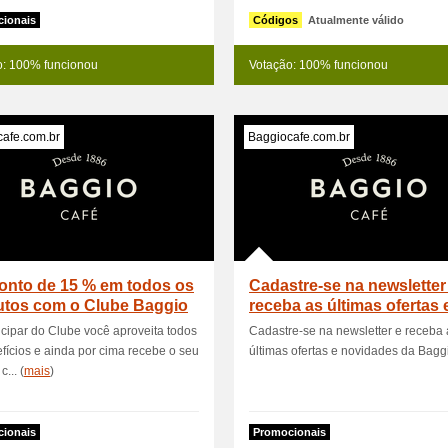
ionais
Códigos
Atualmente válido
o: 100% funcionou
Votação: 100% funcionou
afe.com.br
Baggiocafe.com.br
onto de 15 % em todos os
Cadastre-se na newsletter
utos com o Clube Baggio
receba as últimas ofertas 
icipar do Clube você aproveita todos
Cadastre-se na newsletter e receba 
fícios e ainda por cima recebe o seu
últimas ofertas e novidades da Bagg
c... (
mais
)
ionais
Promocionais