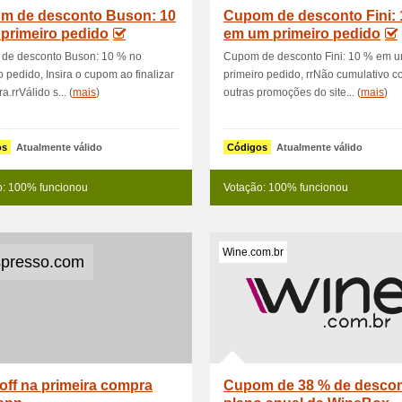
m de desconto Buson: 10
Cupom de desconto Fini: 
primeiro pedido
em um primeiro pedido
de desconto Buson: 10 % no
Cupom de desconto Fini: 10 % em 
o pedido, Insira o cupom ao finalizar
primeiro pedido, rrNão cumulativo 
.rrVálido s... (
mais
)
outras promoções do site... (
mais
)
os
Atualmente válido
Códigos
Atualmente válido
o: 100% funcionou
Votação: 100% funcionou
Wine.com.br
presso.com
off na primeira compra
Cupom de 38 % de descon