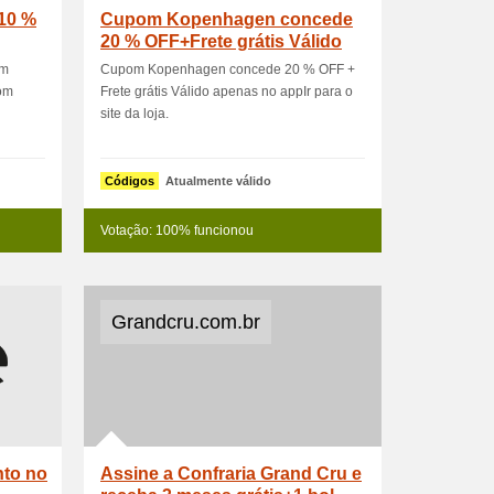
10 %
Cupom Kopenhagen concede
20 % OFF+Frete grátis Válido
ape
um
Cupom Kopenhagen concede 20 % OFF +
com
Frete grátis Válido apenas no appIr para o
site da loja.
Códigos
Atualmente válido
Votação: 100% funcionou
Grandcru.com.br
to no
Assine a Confraria Grand Cru e