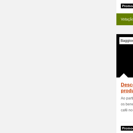
Promoc
Votaçã
Baggioc
Desc
prod
Ao part
os bene
café no 
Promoc