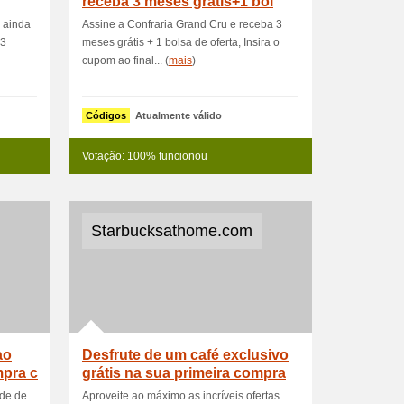
receba 3 meses grátis+1 bol
 ainda
Assine a Confraria Grand Cru e receba 3
 3
meses grátis + 1 bolsa de oferta, Insira o
cupom ao final... (
mais
)
Códigos
Atualmente válido
Votação: 100% funcionou
Starbucksathome.com
ao
Desfrute de um café exclusivo
mpra c
grátis na sua primeira compra
ade de
Aproveite ao máximo as incríveis ofertas