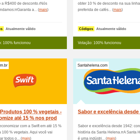
o a R$400 de desconto.rNós
obter 10 % de desconto na sua linha
damos:rrGaranta a... (
mais
)
preferida de cafés... (
mais
)
os
Atualmente válido
Códigos
Atualmente válido
o: 100% funcionou
Votação: 100% funcionou
om.br
Santahelena.com
 Produtos 100 % vegetais -
Sabor e excelência desde
omize até 15 % nos prod
economizar com a Swift em até 15 %
Sabor e excelência desde 1942: co
a 100 % vegetais. Aqui você vai
história da Santa Helena.rrA Santa 
r todos o... (
mais
)
é uma indústri... (
mais
)