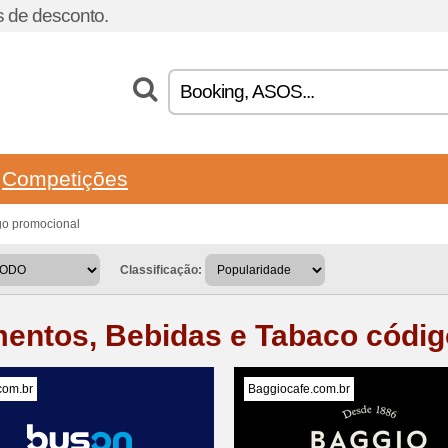
 de desconto.
Competições
go promocional
Classificação:
mentos, Bebidas e Tabaco códi
com.br
Baggiocafe.com.br