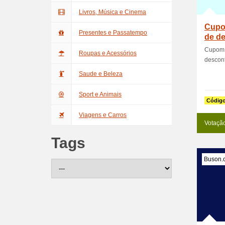
Livros, Música e Cinema
Cupo
Presentes e Passatempo
de de
comp
Cupom 
Roupas e Acessórios
desconto
Saude e Beleza
Sport e Animais
Códig
Viagens e Carros
Votaçã
Tags
Buson.