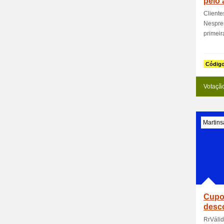
pelo
Client
Nespre
primeira
Códig
Votaçã
Martins
Cupo
desc
RrVáli