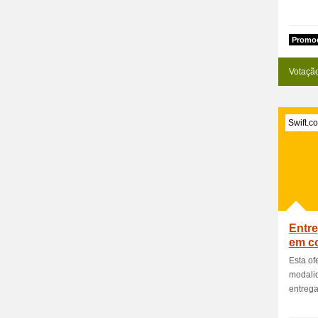
Promoc
Votaçã
Swift.c
Entre
em c
Esta of
modali
entrega 