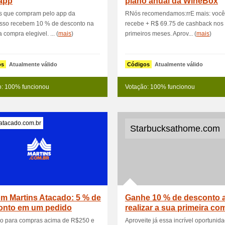
 app
plano anual da WineBox
Essenciai
es que compram pelo app da
RNós recomendamos:rrE mais: você
sso recebem 10 % de desconto na
recebe + R$ 69.75 de cashback nos
 compra elegivel. ... (
mais
)
primeiros meses. Aprov... (
mais
)
os
Atualmente válido
Códigos
Atualmente válido
o: 100% funcionou
Votação: 100% funcionou
atacado.com.br
Starbucksathome.com
m Martins Atacado: 5 % de
Ganhe 10 % de desconto 
onto em um pedido
realizar a sua primeira co
do para compras acima de R$250 e
Aproveite já essa incrível oportunid