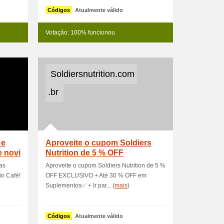
Códigos
Atualmente válido
Votação: 100% funcionou
Soldiersnutrition.com
.br
 e
Aproveite o cupom Soldiers
e novi
Nutrition de 5 % OFF
EXCLUSIVO+A
as
Aproveite o cupom Soldiers Nutrition de 5 %
io Café!
OFF EXCLUSIVO + Até 30 % OFF em
Suplementos✅ + Ir par... (
mais
)
Códigos
Atualmente válido