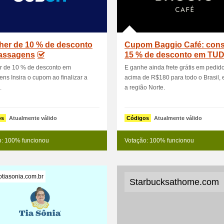
her de 10 % de desconto
Cupom Baggio Café: cons
assagens
15 % de desconto em TU
(exclusiv
r de 10 % de desconto em
E ganhe ainda frete grátis em pedid
ns Insira o cupom ao finalizar a
acima de R$180 para todo o Brasil, 
.
a região Norte.
os
Atualmente válido
Códigos
Atualmente válido
o: 100% funcionou
Votação: 100% funcionou
tiasonia.com.br
Starbucksathome.com