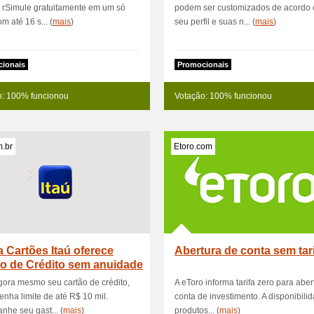
 rSimule gratuitamente em um só
podem ser customizados de acordo
m até 16 s... (
mais
)
seu perfil e suas n... (
mais
)
ionais
Promocionais
o: 100% funcionou
Votação: 100% funcionou
m.br
Etoro.com
a Cartões Itaú oferece
Abertura de conta sem tar
o de Crédito sem anuidade
ora mesmo seu cartão de crédito,
A eToro informa tarifa zero para aber
 tenha limite de até R$ 10 mil.
conta de investimento. A disponibili
he seu gast... (
mais
)
produtos... (
mais
)