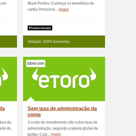
 com
Black Pontos. Conheça os benefícios do
cartão Personna... (
mais
)
Promocionais
Votação: 100% funcionou
Etoro.com
ifa
Sem taxa de administração da
conta
tura da
A conta de investimento não cobra taxa de
dade de
administração, segundo a tabela global de
tarifas. Cust... (
mais
)