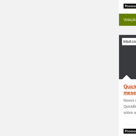
Promoc
Votaçã
Intuit.c
Quic
mese
Novos c
QuickB
sobre a
Promoc