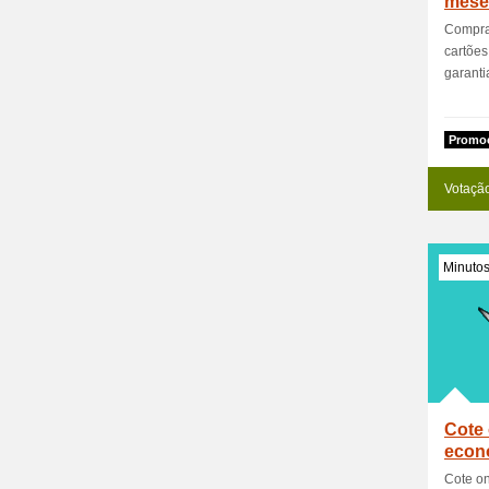
mese
Compras
cartõe
garantia
Promoc
Votaçã
Minuto
Cote 
econ
Cote o