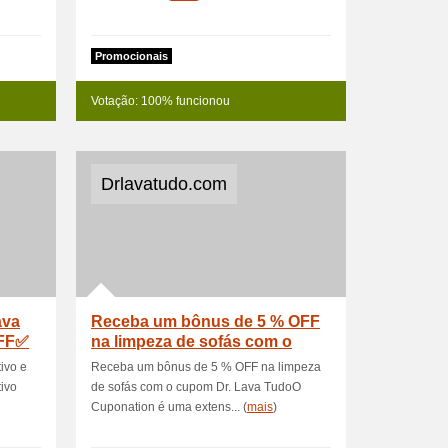
Promocionais
Votação: 100% funcionou
Drlavatudo.com
ava
Receba um bônus de 5 % OFF
OFF✅
na limpeza de sofás com o
cupom Dr
ivo e
Receba um bônus de 5 % OFF na limpeza
ivo
de sofás com o cupom Dr. Lava TudoO
Cuponation é uma extens... (
mais
)