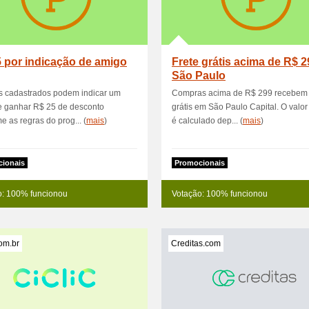
 por indicação de amigo
Frete grátis acima de R$ 
São Paulo
s cadastrados podem indicar um
Compras acima de R$ 299 recebem 
e ganhar R$ 25 de desconto
grátis em São Paulo Capital. O valo
e as regras do prog... (
mais
)
é calculado dep... (
mais
)
ionais
Promocionais
o: 100% funcionou
Votação: 100% funcionou
com.br
Creditas.com