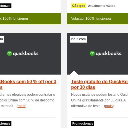
ionais
Códigos
Atualmente válido
o: 100% funcionou
Votação: 100% funcionou
om
Intuit.com
kBooks com 50 % off por 3
Teste gratuito do QuickB
s
por 30 dias
lientes elegíveis podem contratar o
Novos usuários podem testar o Qui
ooks Online com 50 % de desconto
Online gratuitamente por 30 dias. A
 mensali... (
mais
)
alternativa de teste... (
mais
)
ionais
Promocionais