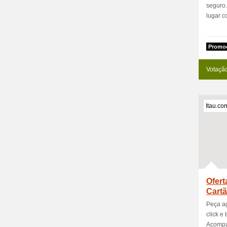
seguro.
lugar co
Promoc
Votaçã
Itau.co
Ofert
Cartã
Peça ag
click e
Acompan