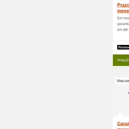
Praz
mese
Em moda
garanti
em até 
Promoc
Votaçã
Visa.co
Garan