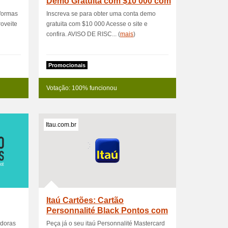
Demo Gratuita com $10 000 com
aformas
Inscreva se para obter uma conta demo
oveite
gratuita com $10 000 Acesse o site e
confira. AVISO DE RISC... (
mais
)
Promocionais
Votação: 100% funcionou
Itau.com.br
Itaú Cartões: Cartão
Personnalité Black Pontos com
ótimos b
adoras
Peça já o seu itaú Personnalité Mastercard