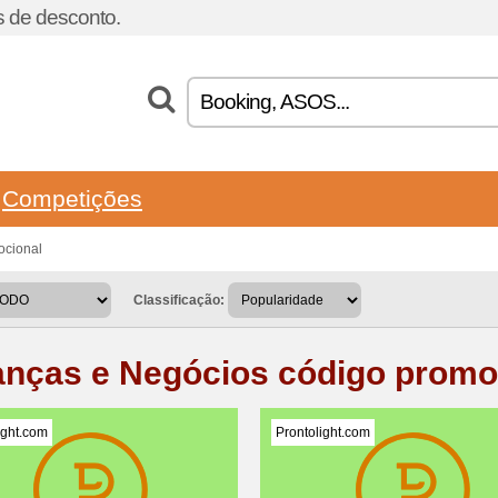
 de desconto.
Competições
ocional
Classificação:
anças e Negócios código promo
ight.com
Prontolight.com