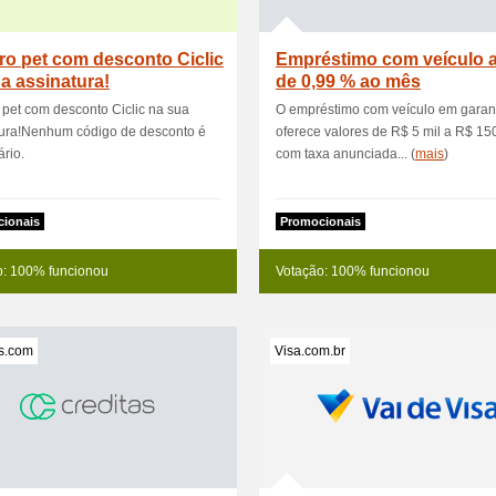
o pet com desconto Ciclic
Empréstimo com veículo a 
a assinatura!
de 0,99 % ao mês
pet com desconto Ciclic na sua
O empréstimo com veículo em garan
tura!Nenhum código de desconto é
oferece valores de R$ 5 mil a R$ 150
rio.
com taxa anunciada... (
mais
)
ionais
Promocionais
o: 100% funcionou
Votação: 100% funcionou
s.com
Visa.com.br