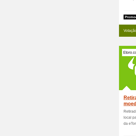
Promoc
Votaçã
Etoro.
Retir
moeda
Retirad
local p
da eTor