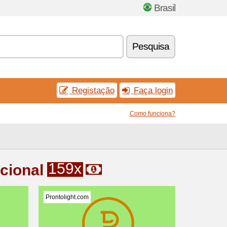
Brasil
Pesquisa
Registação
Faça login
Como funciona?
159x
cional
Prontolight.com