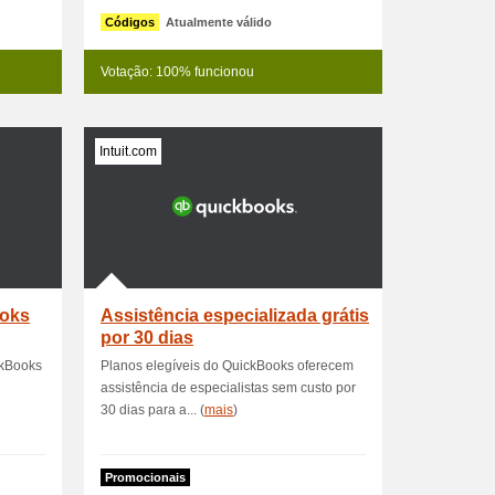
Códigos
Atualmente válido
Votação: 100% funcionou
Intuit.com
ooks
Assistência especializada grátis
por 30 dias
ckBooks
Planos elegíveis do QuickBooks oferecem
assistência de especialistas sem custo por
30 dias para a... (
mais
)
Promocionais