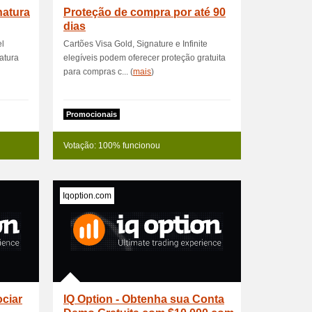
natura
Proteção de compra por até 90
dias
el
Cartões Visa Gold, Signature e Infinite
atura
elegíveis podem oferecer proteção gratuita
para compras c... (
mais
)
Promocionais
Votação: 100% funcionou
Iqoption.com
ociar
IQ Option - Obtenha sua Conta