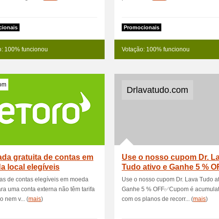
ionais
Promocionais
o: 100% funcionou
Votação: 100% funcionou
com
Drlavatudo.com
ada gratuita de contas em
Use o nosso cupom Dr. L
 local elegíveis
Tudo ativo e Ganhe 5 % 
as de contas elegíveis em moeda
Use o nosso cupom Dr. Lava Tudo at
ara uma conta externa não têm tarifa
Ganhe 5 % OFF✅Cupom é acumulat
o nem v... (
mais
)
com os planos de recorr... (
mais
)