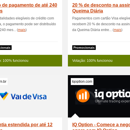
o de pagamento de até 240
20 % de desconto na assi
s
Queima Diária
lidades elegíveis de crédito com
Pagamentos com cartão Visa elegív
a, o pagamento pode ser distribuído
recebem 20 % de desconto na assin
240 mes... (
mais
)
da Queima Diária entre... (
mais
)
ionais
Promocionais
o: 100% funcionou
Votação: 100% funcionou
m.br
Iqoption.com
tia estendida por até 12
IQ Option - Comece a neg