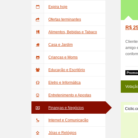
Expira hoje
Ofertas terminantes
R$ 25
Alimentos, Bebidas e Tabaco
Cliente
Casa e Jardim
amigo 
conform
Crianças e Moms
Educação e Escritório
Promoc
Eletro e Informática
Votaçã
Entretenimento e Apostas
Finanças e Negócios
Ciclic.
Internet e Comunicação
Jóias e Relógios