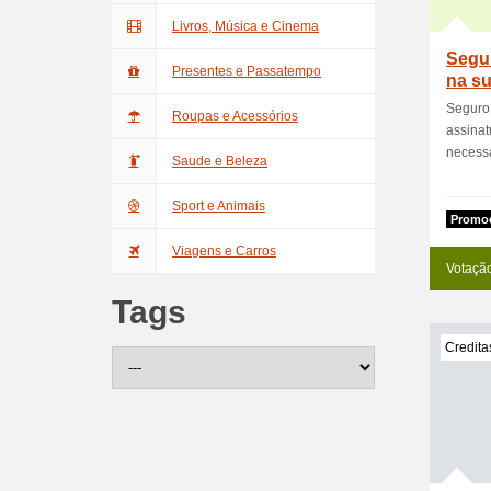
Livros, Música e Cinema
Segur
Presentes e Passatempo
na su
Seguro 
Roupas e Acessórios
assina
necessá
Saude e Beleza
Sport e Animais
Promoc
Viagens e Carros
Votaçã
Tags
Credita