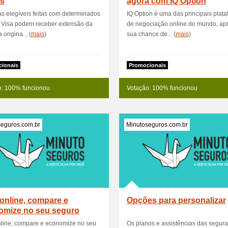
s
agora com IQ Option
 elegíveis feitas com determinados
IQ Option é uma das principais plat
s Visa podem receber extensão da
de negociação online do mundo, apr
 origina... (
mais
)
sua chance de... (
mais
)
ionais
Promocionais
o: 100% funcionou
Votação: 100% funcionou
seguros.com.br
Minutoseguros.com.br
online, compare e
Opções para personalizar
omize no seu seguro
nline, compare e economize no seu
Os planos e assistências das segur