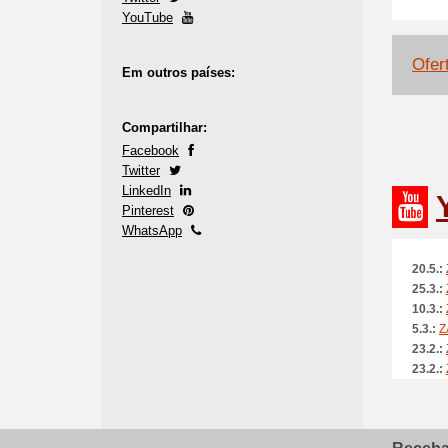
YouTube
Ofer
Em outros países:
Compartilhar:
Facebook
Twitter
LinkedIn
Pinterest
WhatsApp
20.5.:
25.3.:
10.3.:
5.3.:
Z
23.2.:
23.2.:
23.2.:
23.2.:
26.11.