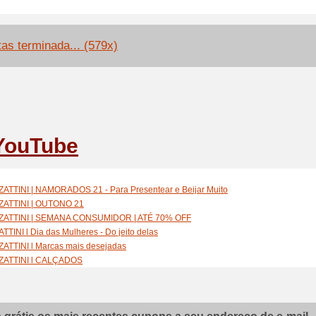
tas terminada... (579x)
YouTube
ZATTINI | NAMORADOS 21 - Para Presentear e Beijar Muito
ZATTINI | OUTONO 21
ZATTINI | SEMANA CONSUMIDOR | ATÉ 70% OFF
ATTINI l Dia das Mulheres - Do jeito delas
ZATTINI l Marcas mais desejadas
ZATTINI l CALÇADOS
ZATTINI l VESTUÁRIO
ZATTINI l ACESSÓRIOS
:
BLACK FRIDAY ZATTINI | ATÉ 80%OFF