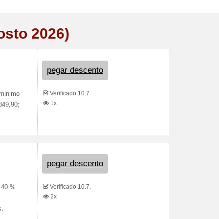
osto 2026)
pegar descento
Verificado 10.7.
 minimo
1x
349,90;
pegar descento
Verificado 10.7.
e 40 %
2x
s.