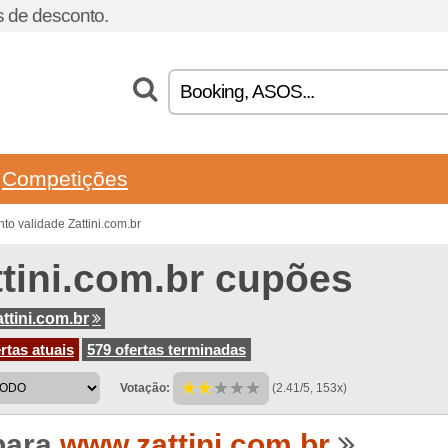
 de desconto.
Competições
o validade Zattini.com.br
ttini.com.br cupões
ttini.com.br
rtas atuais
579 ofertas terminadas
Votação:
(2.41/5, 153x)
para
www.zattini.com.br