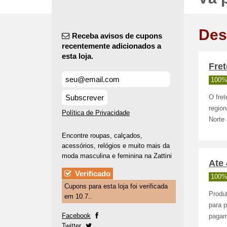
Des
Receba avisos de cupons
recentemente adicionados a
esta loja.
Fret
100%
Subscrever
O fre
regio
Política de Privacidade
Norte
Encontre roupas, calçados,
acessórios, relógios e muito mais da
moda masculina e feminina na Zattini
Ate 
Verificado
100%
Cupons para esta loja foi verificada
Produ
em 10.7..
para 
Facebook
pagame
Twitter