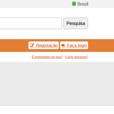
Brasil
Pesquisa
Registação
Faça login
É proprietário da loja?
Como funciona?