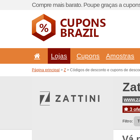
Compre mais barato. Poupe graças a cupons
Lojas
Cupons
Amostras
Página principal
>
Z
> Códigos de desconto e cupons de descont
Za
www.za
3 ofe
Filtro:
Vá 