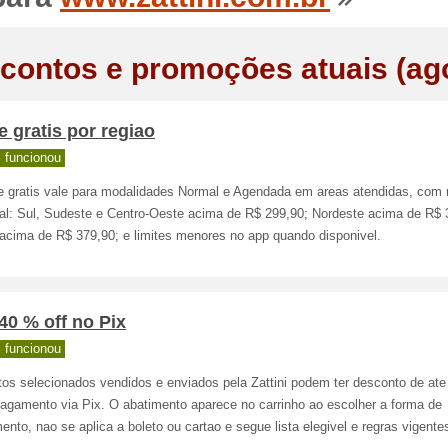
contos e promoções atuais (ag
e gratis por regiao
 funcionou
te gratis vale para modalidades Normal e Agendada em areas atendidas, com
nal: Sul, Sudeste e Centro-Oeste acima de R$ 299,90; Nordeste acima de R$ 
 acima de R$ 379,90; e limites menores no app quando disponivel.
40 % off no Pix
 funcionou
tos selecionados vendidos e enviados pela Zattini podem ter desconto de at
pagamento via Pix. O abatimento aparece no carrinho ao escolher a forma de
nto, nao se aplica a boleto ou cartao e segue lista elegivel e regras vigente