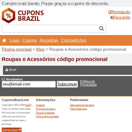
Compre mais barato. Poupe
Lojas
Cupons
Amost
Página principal
>
Mag
> Ro