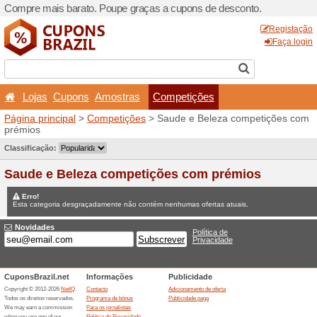
Compre mais barato. Poupe
Lojas
Cupons
Amost
Página principal
>
Competi