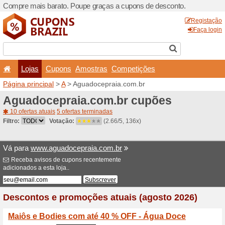
Compre mais barato. Poupe
Lojas
Cupons
Amo
Página principal
>
A
> Agua