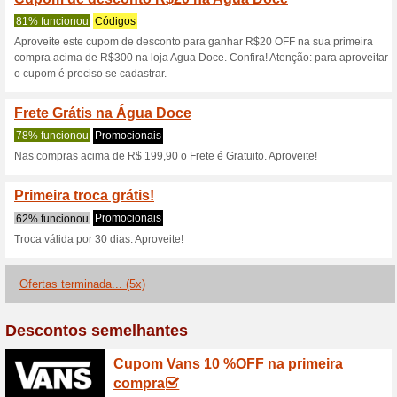
Frete Grátis - Água D
100% funcionou
Promociona
Compre biquínis, maiôs, canga
Água Doce e ganhe frete grát
Frete Grátis na Agua
R$199,90. Ap