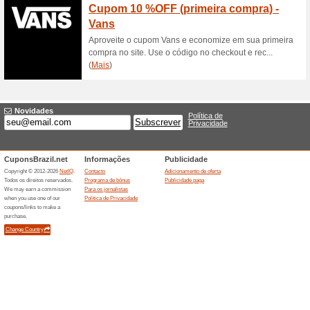
Clique no link para conferir e
limitado.
Cupom Água Doce: R
58% funcionou
Códigos
Finalize sua primeira compra
ganhe R$30 OFF nas compras 
aproveite!