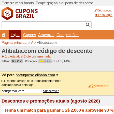
Compre mais barato. Poupe
Lojas
Cupons
Amo
Página principal
>
A
> Alib