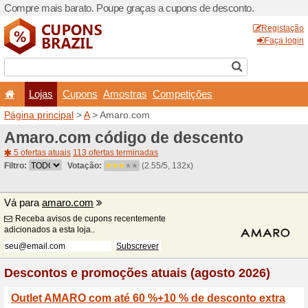
Compre mais barato. Poupe
Lojas
Cupons
Amo
Página principal
>
A
> Amar