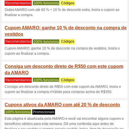
Amaro.com cód
5 ofertas atuais
113 ofertas 
Filtro:
Votação:
Vá para
amaro.com
Receba avisos de cupons r
adicionados a esta loja..
S