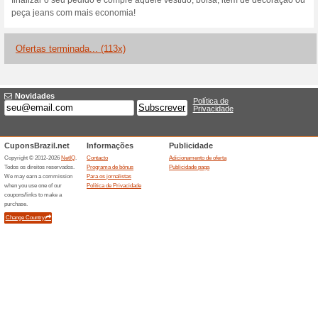
Descontos e promoç
Outlet AMARO com at
Recomendamos
100% funci
Outlet AMARO com até 60 % + 
finalizar a compra.