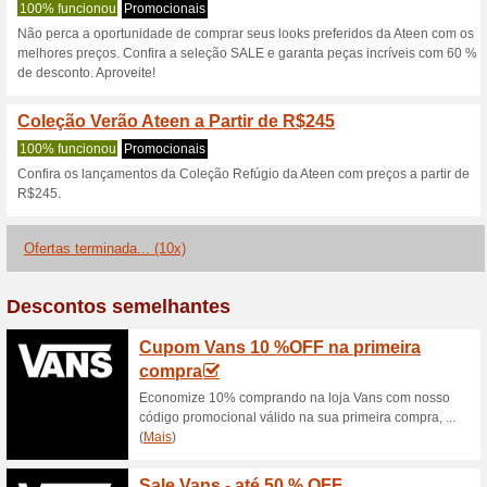
Ateen.com.br c
2 ofertas atuais
10 ofertas te
Filtro:
Votação:
Vá para
www.ateen.com.b
Receba avisos de cupons r
adicionados a esta loja..
S