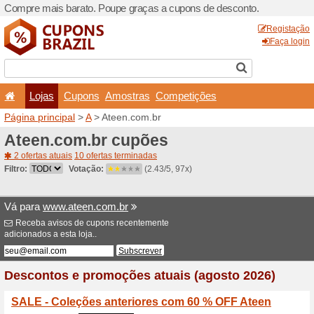
Compre mais barato. Poupe
Lojas
Cupons
Amo
Página principal
>
A
> Atee