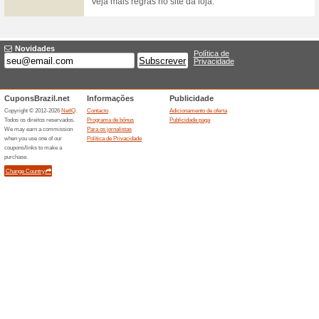
Coleção Verão Ateen 
100% funcionou
Promociona
Confira os lançamentos da Co
R$245.
Ofertas terminada... (10x)