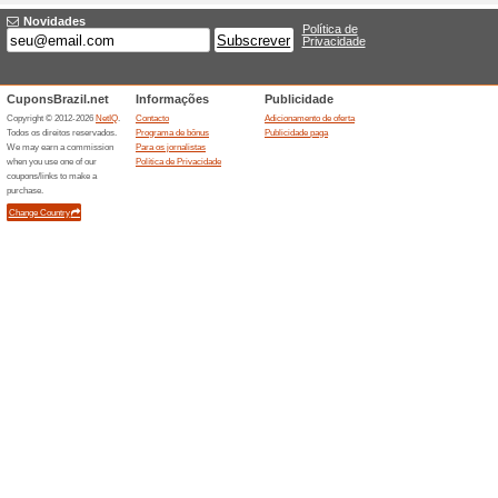
Cupom de desconto A
100% funcionou
Códigos
Aplique seu cupom de descon
bonés.
Ofertas terminada... (7x)