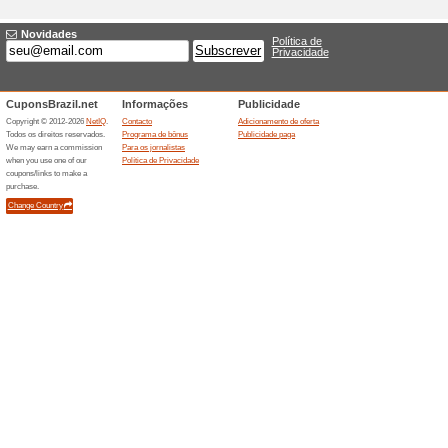
Descontos e promoç
Premium Security com
100% funcionou
Promociona
A loja oficial da Avast mostr
primeiro ano, saindo por US$
um Mac e ainda inclui um disp