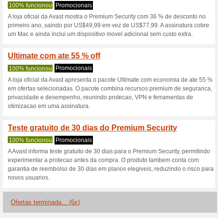
Avast.com códi
3 ofertas atuais
6 ofertas ter
Filtro:
Votação:
Vá para
www.avast.com/pt
Receba avisos de cupons r
adicionados a esta loja..
S