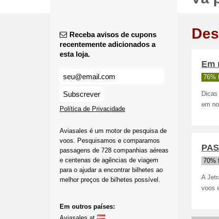
Des
Receba avisos de cupons
recentemente adicionados a
esta loja.
Em 
76% 
Subscrever
Dicas
em no
Política de Privacidade
Aviasales é um motor de pesquisa de
voos. Pesquisamos e comparamos
PAS
passagens de 728 companhias aéreas
e centenas de agências de viagem
70% 
para o ajudar a encontrar bilhetes ao
A Jet
melhor preços de bilhetes possível.
voos 
Em outros países:
Aviasales.at