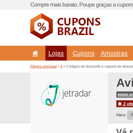
Compre mais barato. Poupe graças a cupons
Lojas
Cupons
Amostras
Página principal
>
A
> Códigos de desconto e cupons de descon
Av
www.av
2 ofe
Filtro:
Vá 