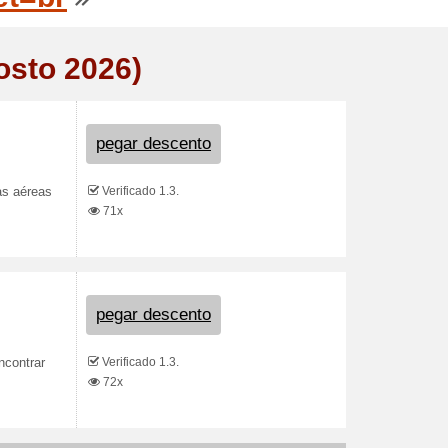
osto 2026)
pegar descento
Verificado 1.3.
as aéreas
71x
pegar descento
Verificado 1.3.
ncontrar
72x