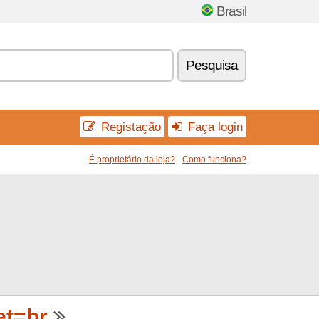
Brasil
Pesquisa
Registação
Faça login
É proprietário da loja?
Como funciona?
et=br