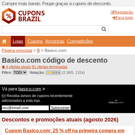
Compre mais barato. Poupe
Lojas
Cupons
Amo
Página principal
>
B
> Basi