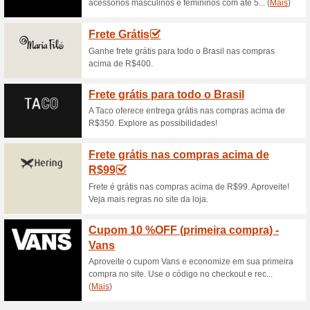
Descontos e promoç
Botas masculino a pa
52% funcionou
Promocionai
Compre botas para homens na 
Confira!