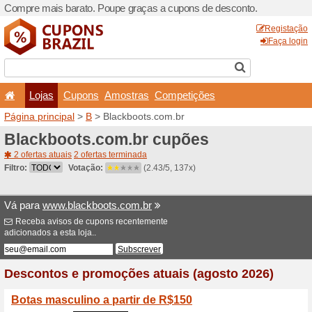
Compre mais barato. Poupe
Lojas
Cupons
Amo
Página principal
>
B
> Blac