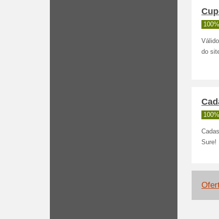
Cup
100%
Válid
do sit
Cada
100%
Cadast
Sure!
Ofer