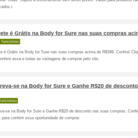
ria: Joias. Sujeito a encerramento sem aviso prévio. Válido para produtos nã
cados.r.
ete é Grátis na Body for Sure nas suas compras ac
 funcionou
e é Grátis na Body for Sure nas suas compras acima de R$399. Confira! Cliq
onferir essa e todas as vantagens de comprar pelo site.
creva-se na Body for Sure e Ganhe R$20 de desconto
funcionou
eva-se na Body for Sure e Ganhe R$20 de desconto nas suas compras. Confir
k para conferir essa oportunidade de comprar.