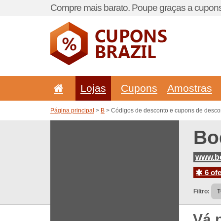
Compre mais barato. Poupe graças a cupons
Lojas
Cupons
Amostras
Página principal
>
B
> Códigos de desconto e cupons de descon
Bo
www.bo
6 ofe
Filtro:
Vá 