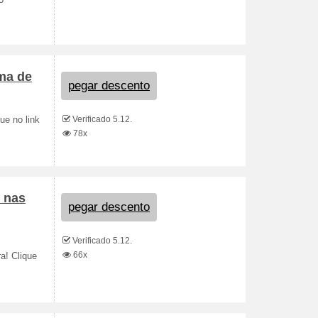
o
ima de
pegar descento
Verificado 5.12.
ue no link
78x
 nas
pegar descento
Verificado 5.12.
66x
a! Clique