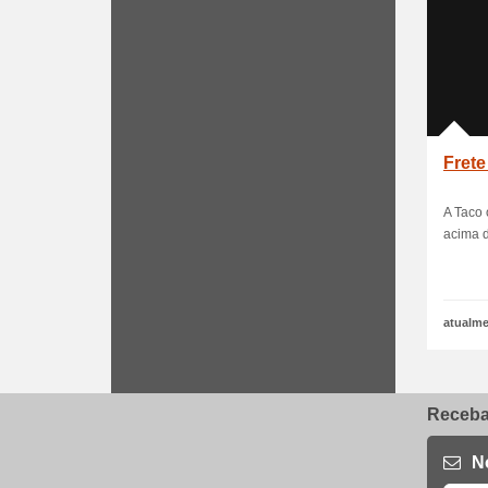
Frete
A Taco 
acima d
atualme
Receba 
N