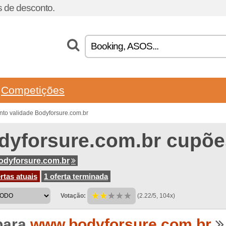
 de desconto.
Competições
to validade Bodyforsure.com.br
dyforsure.com.br cupõe
dyforsure.com.br
rtas atuais
1 oferta terminada
Votação:
(2.22/5, 104x)
para
www.bodyforsure.com.br