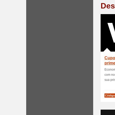
Des
Cupo
prim
Econom
com no
sua pri
Código