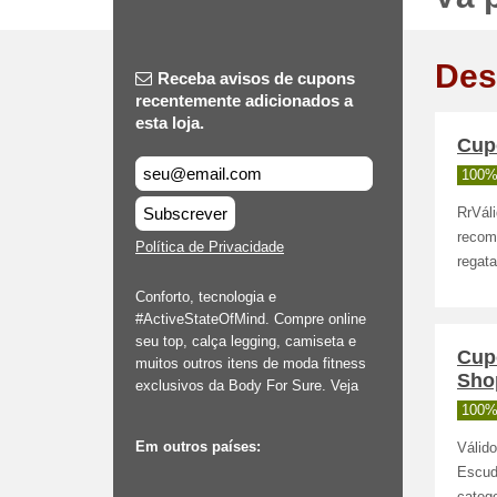
Des
Receba avisos de cupons
recentemente adicionados a
esta loja.
Cup
100%
Subscrever
RrVál
recom
Política de Privacidade
regata
Conforto, tecnologia e
#ActiveStateOfMind. Compre online
seu top, calça legging, camiseta e
Cup
muitos outros itens de moda fitness
Sho
exclusivos da Body For Sure. Veja
100%
Em outros países:
Válid
Escud