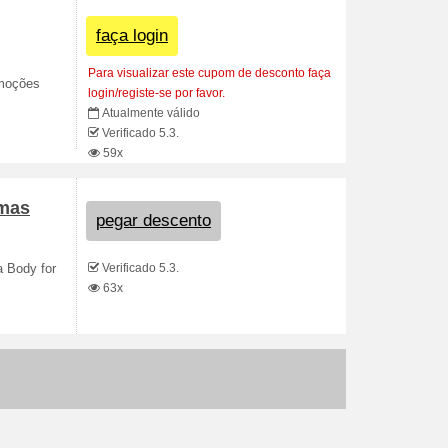
faça login
Para visualizar este cupom de desconto faça
omoções
login/registe-se por favor.
Atualmente válido
Verificado 5.3.
59x
imas
pegar descento
Verificado 5.3.
a Body for
63x