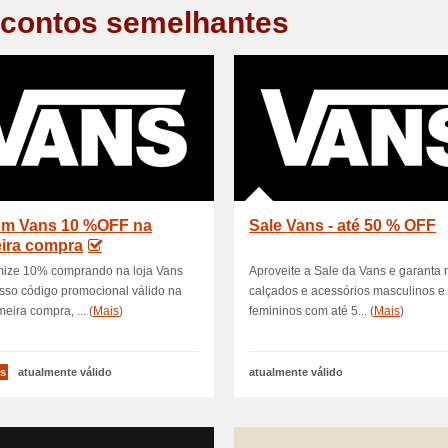
contos semelhantes
m Vans 10 %OFF na
Sale Vans - até 50 % OFF
eira compra
ize 10% comprando na loja Vans
Aproveite a Sale da Vans e garanta 
sso código promocional válido na
calçados e acessórios masculinos e
meira compra, ... (
Mais
)
femininos com até 5... (
Mais
)
s
atualmente válido
atualmente válido