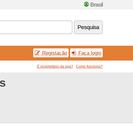
Brasil
Pesquisa
Registação
Faça login
É proprietário da loja?
Como funciona?
s