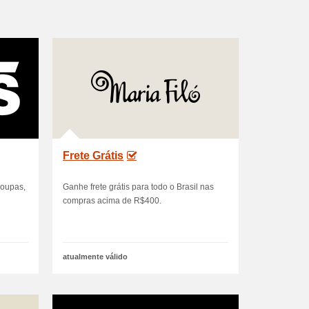
Frete Grátis
roupas,
Ganhe frete grátis para todo o Brasil nas
compras acima de R$400.
atualmente válido