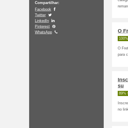
catego
Compartilhar:
remar
Facebook
Twitter
LinkedIn
Pinterest
O Fr
WhatsApp
100%
O Fret
para c
Ins
su
89% 
Inscr
no lin