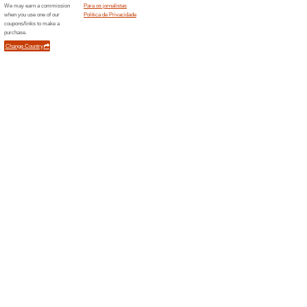
Cuecas Calvin Klein 
100% funcionou
Promociona
Às vezes, tem ofertas especia
Procure por produtos com o s
Aniversário do site! 
ganhe uma