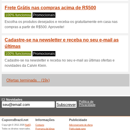
Descontos e promoç
Sale Calvin Klein: ec
peças
100% funcionou
Promociona
Economize na compra de peças
camisas, roupas íntimas, bols