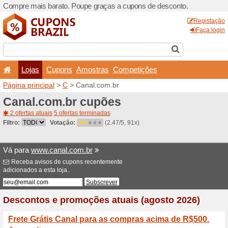
Compre mais barato. Poupe
Lojas
Cupons
Amo
Página principal
>
C
> Cana