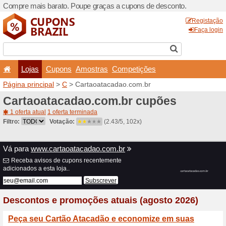
Compre mais barato. Poupe
Lojas
Cupons
Amo
Página principal
>
C
> Cart