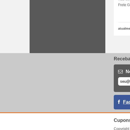
Frete G
atualme
Receba 
N
Fa
Cupons
Copyrigh