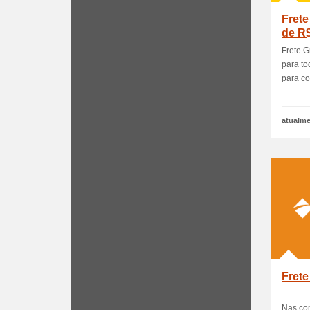
Frete
de R$
Frete 
para to
para con
atualme
Frete
Nas co