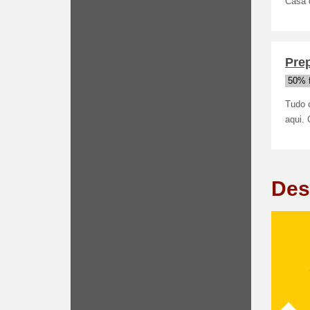
Casa 
Pre
50% 
Tudo 
aqui. 
Des