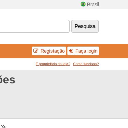
Brasil
Pesquisa
Registação
Faça login
É proprietário da loja?
Como funciona?
ões