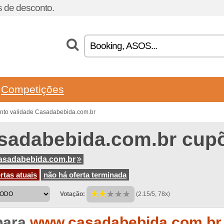
 de desconto.
Competições
nto validade Casadabebida.com.br
sadabebida.com.br cup
asadabebida.com.br
rtas atuais
não há oferta terminada
Votação:
(2.15/5, 78x)
para
www.casadabebida.com.br