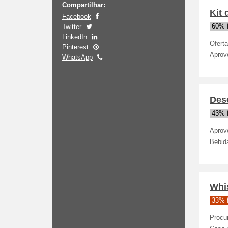
Compartilhar:
Kit
Facebook
Twitter
60% 
LinkedIn
Ofert
Pinterest
Aprove
WhatsApp
Des
43% 
Aprov
Bebid
Whi
33% 
Procu