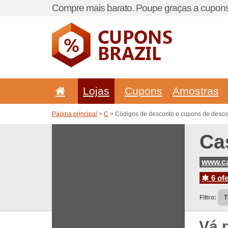
Compre mais barato. Poupe graças a cupons
Lojas
Cupons
Amostras
Página principal
>
C
> Códigos de desconto e cupons de desco
Ca
www.c
6 ofe
Filtro:
Vá 