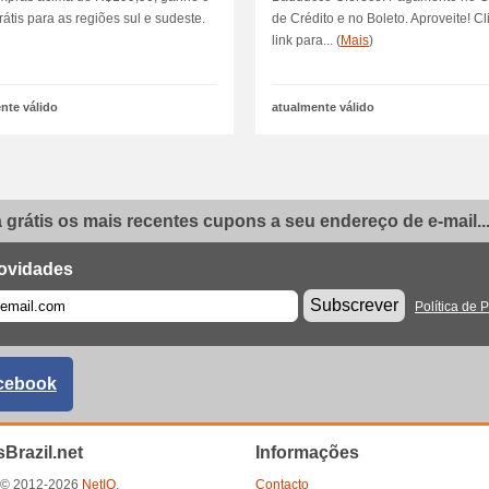
rátis para as regiões sul e sudeste.
de Crédito e no Boleto. Aproveite! C
link para... (
Mais
)
nte válido
atualmente válido
grátis os mais recentes cupons a seu endereço de e-mail..
ovidades
Subscrever
Política de 
cebook
Brazil.net
Informações
t © 2012-2026
NetIQ
.
Contacto