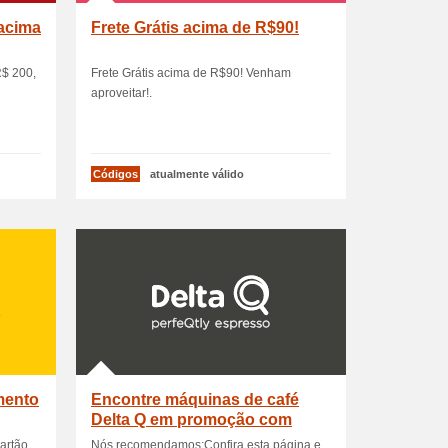
 acima
Frete Grátis acima de R$90!
R$ 200,
Frete Grátis acima de R$90! Venham
aproveitar!.
Códigos
atualmente válido
mento
Encontre máquinas de café
Delta Q em promoção com
descontos
artão
Nós recomendamos:Confira esta página e