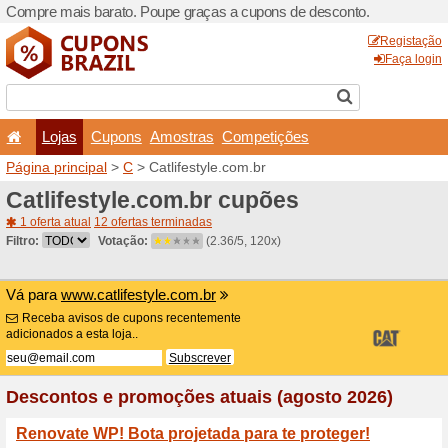
Compre mais barato. Poupe
Lojas
Cupons
Amo
Página principal
>
C
> Catli