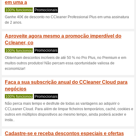
Ccleaner.com 
4 ofertas atuais
2 ofertas ter
Filtro:
Votação:
Vá para
www.ccleaner.co
Receba avisos de cupons r
adicionados a esta loja..
S