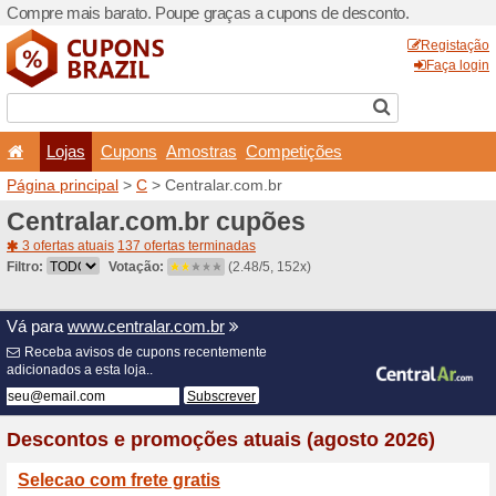
Compre mais barato. Poupe
Lojas
Cupons
Amo
Página principal
>
C
> Cent