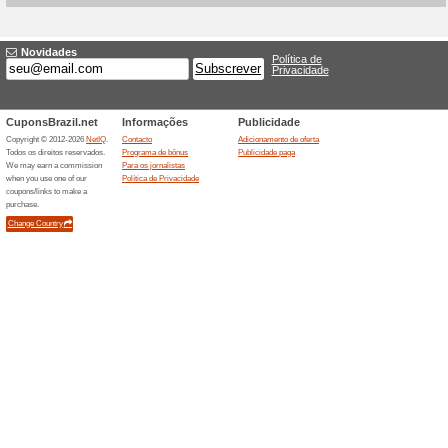
Descontos e promoç
Selecao com frete gra
100% funcionou
Promociona
A CentralAr destaca uma selec
economizar na entrega. A vant
com condicoes de frete calcul
estoque, regiao atendida e p