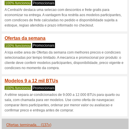
Centralar.com.
3 ofertas atuais
137 ofertas 
Filtro:
Votação:
Vá para
www.centralar.co
Receba avisos de cupons r
adicionados a esta loja..
S