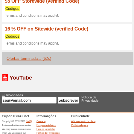
Descontos e promoç
$30 OFF on Favourite 
Códigos
Terms and conditions may app
$120 OFF on Everythi