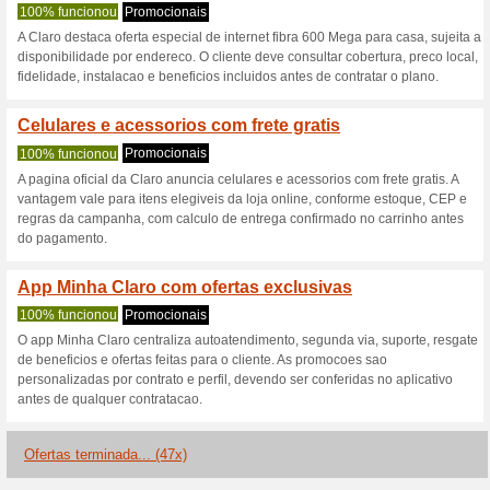
Claro.com.br c
3 ofertas atuais
47 ofertas te
Filtro:
Votação:
Vá para
www.claro.com.br
Receba avisos de cupons r
adicionados a esta loja..
S