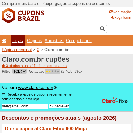
Compre mais barato. Poupe
Lojas
Cupons
Amo
Página principal
>
C
> Clar