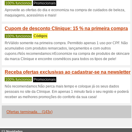
Clinique.com.b
5 ofertas atuais
143 ofertas 
Filtro:
Votação:
Vá para
www.clinique.com
Receba avisos de cupons r
adicionados a esta loja..
S