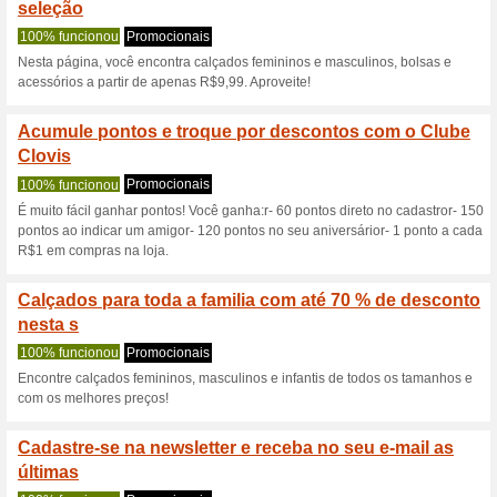
Clovis.com.br 
5 ofertas atuais
17 ofertas te
Filtro:
Votação:
Vá para
www.clovis.com.b
Receba avisos de cupons r
adicionados a esta loja..
S