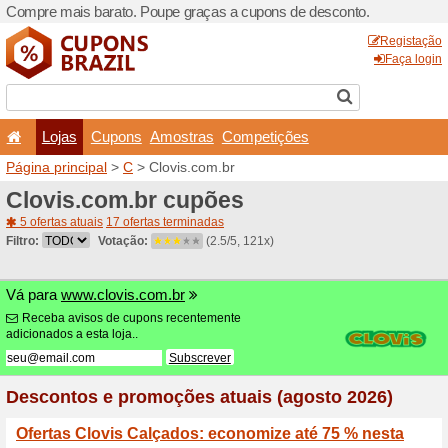
Compre mais barato. Poupe
Lojas
Cupons
Amo
Página principal
>
C
> Clov