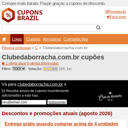
Compre mais barato. Poupe
Lojas
Cupons
Amo
Página principal
>
C
> Club