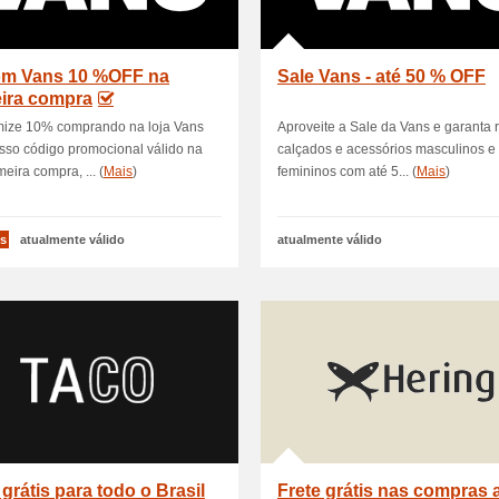
m Vans 10 %OFF na
Sale Vans - até 50 % OFF
eira compra
ize 10% comprando na loja Vans
Aproveite a Sale da Vans e garanta 
sso código promocional válido na
calçados e acessórios masculinos e
meira compra, ... (
Mais
)
femininos com até 5... (
Mais
)
s
atualmente válido
atualmente válido
 grátis para todo o Brasil
Frete grátis nas compras 