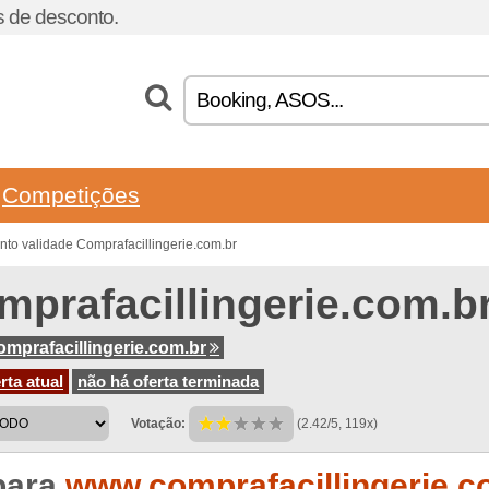
 de desconto.
Competições
to validade Comprafacillingerie.com.br
mprafacillingerie.com.b
mprafacillingerie.com.br
rta atual
não há oferta terminada
Votação:
(2.42/5, 119x)
para
www.comprafacillingerie.c