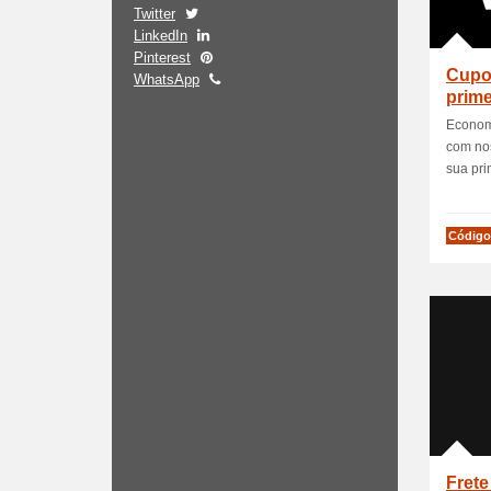
Twitter
LinkedIn
Pinterest
Cupo
WhatsApp
prim
Econom
com no
sua pri
Código
Frete