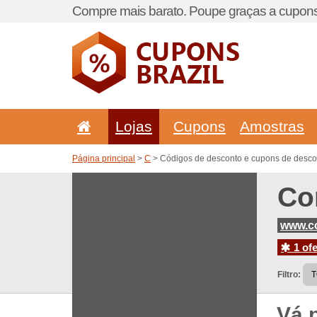
Compre mais barato. Poupe graças a cupons
Lojas
Cupons
Amostras
Página principal
>
C
> Códigos de desconto e cupons de descon
Co
www.co
1 ofe
Filtro:
Vá 