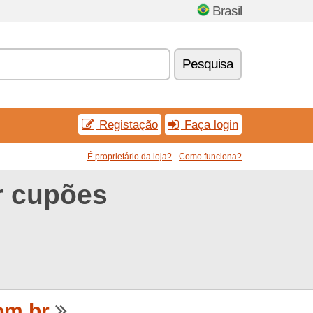
Brasil
Pesquisa
Registação
Faça login
É proprietário da loja?
Como funciona?
r cupões
om.br