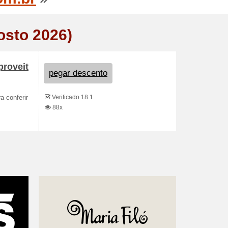
osto 2026)
proveit
pegar descento
Verificado 18.1.
a conferir
88x