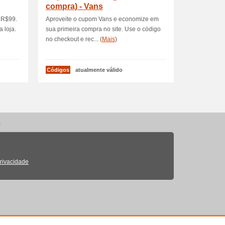
compra) - Vans
 R$99.
Aproveite o cupom Vans e economize em
a loja.
sua primeira compra no site. Use o código
no checkout e rec... (
Mais
)
Códigos
atualmente válido
.
Privacidade