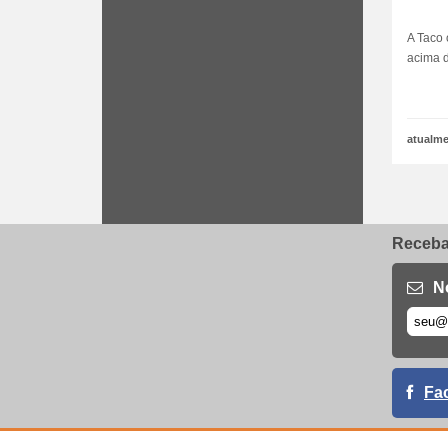
A Taco 
acima d
atualme
Receba 
N
Fa