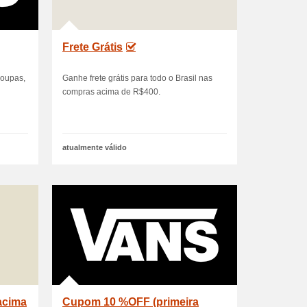
Frete Grátis
roupas,
Ganhe frete grátis para todo o Brasil nas
compras acima de R$400.
atualmente válido
acima
Cupom 10 %OFF (primeira