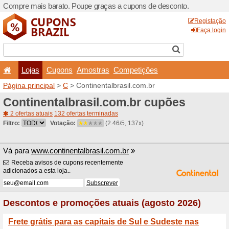
Compre mais barato. Poupe
Lojas
Cupons
Amo
Página principal
>
C
> Conti