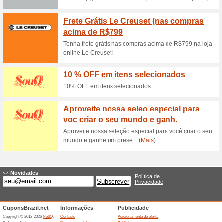
Colchão de Molas Mas
Costa
100% funcionou
Promociona
Invista na sua qualidade de v
Masterpocket a partir de R$5
Mega Saldão até 50 
36% funcionou
Promocionai