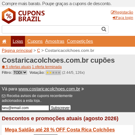
Compre mais barato. Poupe
Lojas
Cupons
Amo
Página principal
>
C
> Cost