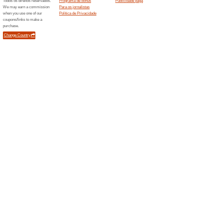
Compre os melhores colchõe
Colchões. Mais de 10.000 ite
Frete Grátis
62% funcionou
Promocionai
Compre na Costa Rica Colchões
condições no site da loja.