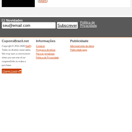
Boas-vindas às gran
100% funcionou
Promociona
Não perca seu tempo nem seu 
imperdíveis da DaTitia.
Ofertas terminada... (9x)