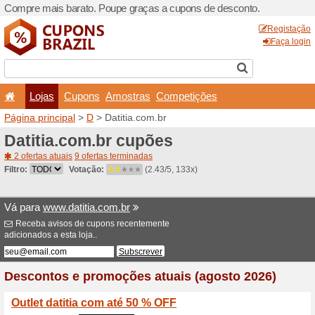
Compre mais barato. Poupe
Lojas
Cupons
Amo
Página principal
>
D
> Datit