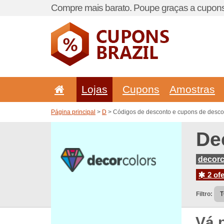
Compre mais barato. Poupe graças a cupons
Lojas
Cupons
Amostras
Página principal
>
D
> Códigos de desconto e cupons de descon
De
decorc
2 ofe
Filtro:
Vá 