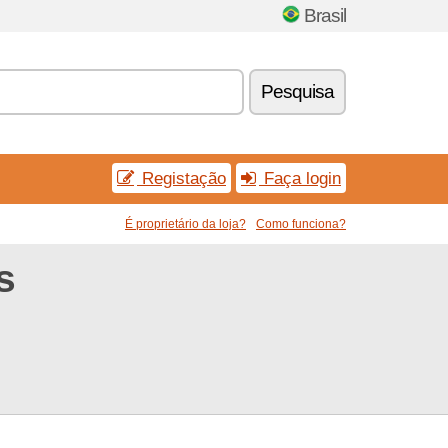
Brasil
Pesquisa
Registação
Faça login
É proprietário da loja?
Como funciona?
s