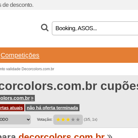
 de desconto.
Competições
to validade Decorcolors.com.br
corcolors.com.br cupõe
olors.com.br
rtas atuais
não há oferta terminada
Votação:
(3/5, 1x)
para
decorcolors.com.br