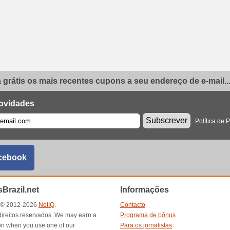
grátis os mais recentes cupons a seu endereço de e-mail..
ovidades
Subscrever
Política de 
cebook
Brazil.net
Informações
t © 2012-2026
NetIQ
.
Contacto
direitos reservados. We may earn a
Programa de bônus
n when you use one of our
Para os jornalistas