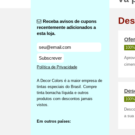
Des
Receba avisos de cupons
recentemente adicionados a
esta loja.
Ofe
100%
Subscrever
Aprove
cimen
Política de Privacidade
A Decor Colors é a maior empresa de
tintas especiais do Brasil. Compre
Desc
tinta borracha líquida e outros
produtos com descontos jamais
100%
vistos.
Desco
a sua
Em outros países: