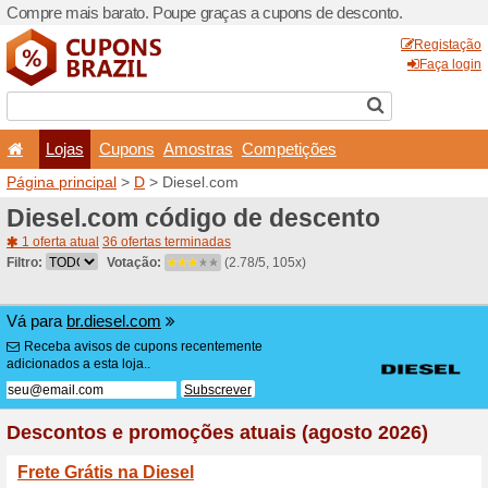
Compre mais barato. Poupe
Lojas
Cupons
Amo
Página principal
>
D
> Dies