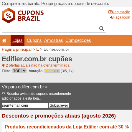
Compre mais barato. Poupe
Lojas
Cupons
Amo
Página principal
>
E
> Edifi