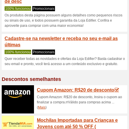
Edifier.com.br 
2 ofertas atuais
não há ofert
Filtro:
Votação:
Vá para
edifier.com.br
Receba avisos de cupons r
adicionados a esta loja..
S