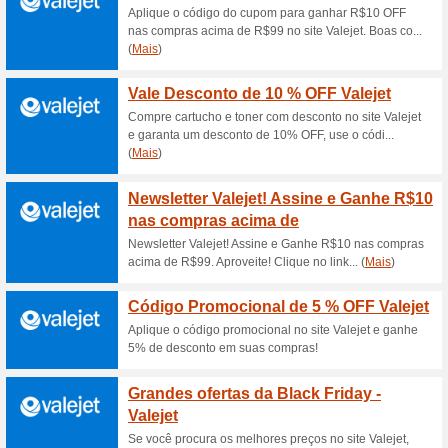
Apostila Polícia Civi
apenas R$
100% funcionou
Promociona
As apostilas PC-SP foram el
acordo com o edital do concu
e focado. Apostila Polícia Ci
Confira os Lançament