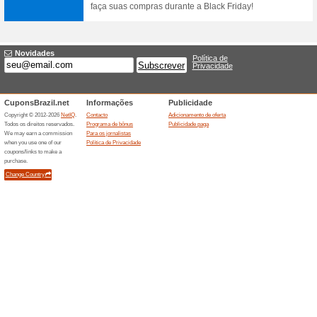
Solução
85% funcionou
Promocionai
Aproveite para comprar suas 
Confira os lançamentos no sit
Confira todos os lan
Solu
70% funcionou
Promocionai