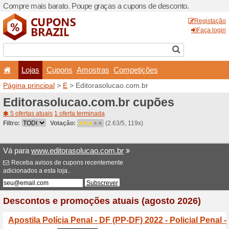
Compre mais barato. Poupe
Lojas
Cupons
Amo
Página principal
>
E
> Edit