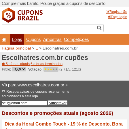
Compre mais barato. Poupe
Lojas
Cupons
Amo
Página principal
>
E
> Esco