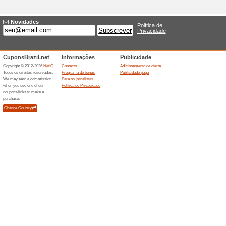
Benefício
72% funcionou
Promocionai
Cadastrando seu e-mail na ne
primeira mão notícias de pr
exclusivos! Aproveite!
Máquinas de Café Tr
63% funcionou
Promocionai