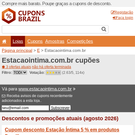
Compre mais barato. Poupe
Lojas
Cupons
Amo
Página principal
>
E
> Esta