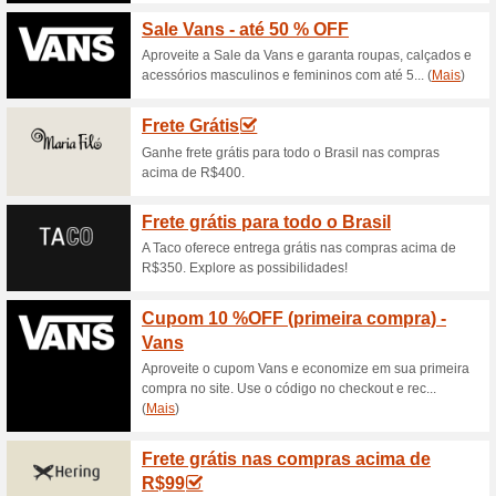
Descontos e promoç
Cupom desconto Esta
Demillus
70% funcionou
Códigos
Este cupom é válido em todos
Aproveite!