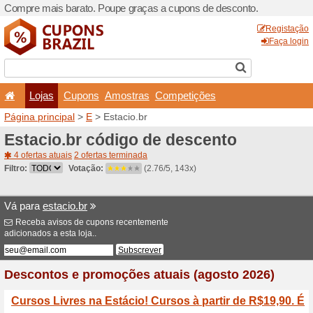
Compre mais barato. Poupe
Lojas
Cupons
Amo
Página principal
>
E
> Estac