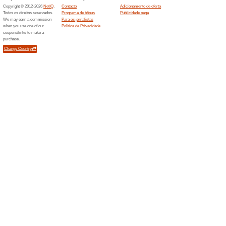
Estudar. Apr
54% funcionou
Promocionai
A Estácio tem Financiamento s
no link para conferir esta pro
limitado.
Estácio Tá Pago - É 
graças até Junho!