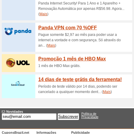
MBA Executivo na Es
Desconto. Nã
79% funcionou
Promocionai
MBA Executivo na Estácio! C
Clique no link, em seguida In
esta promoção. A offerta é vál
A Estácio tem Financ