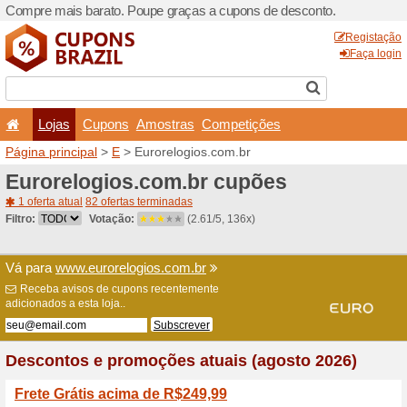
Compre mais barato. Poupe
Lojas
Cupons
Amo
Página principal
>
E
> Euro