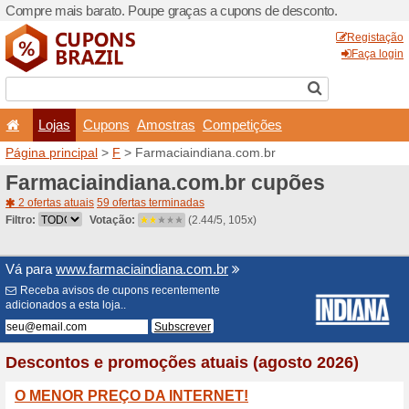
Compre mais barato. Poupe
Lojas
Cupons
Amo
Página principal
>
F
> Farm