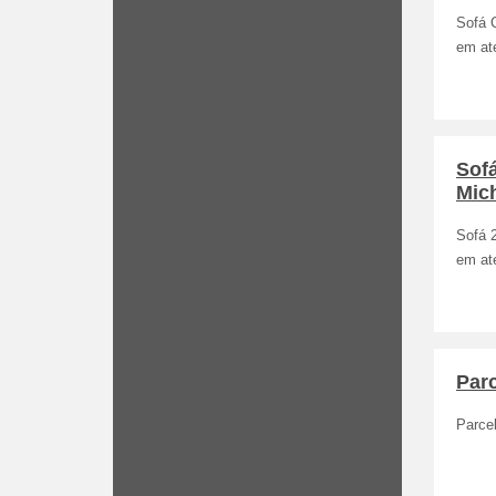
Sofá 
em at
Sofá
Mich
Sofá 
em at
Par
Parce