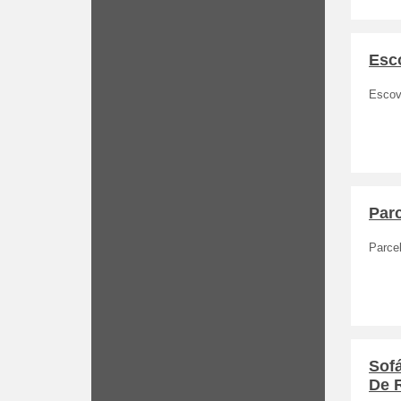
Esco
Escova
Par
Parce
Sof
De 