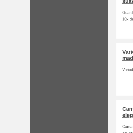
suav
Guard
10x d
Vari
mad
Varied
Cam
eleg
Cama 