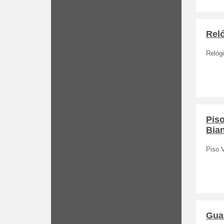
Rel
Relóg
Pis
Bia
Piso 
Gua