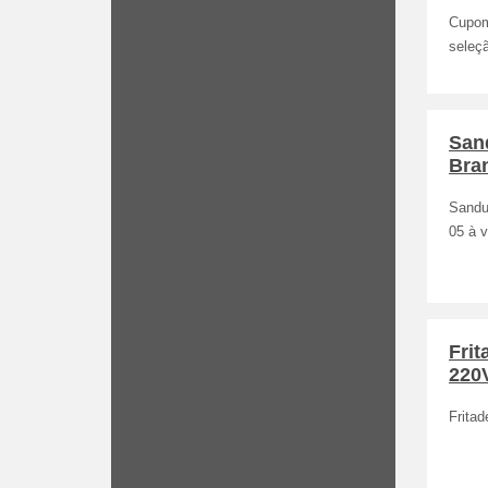
Cupom
seleç
San
Bra
Sandu
05 à v
Frit
220
Fritad