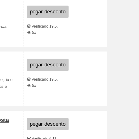
pegar descento
Verificado 19.5.
rcas:
5x
pegar descento
Verificado 19.5.
moção e
5x
os e
osta
pegar descento
Verificado 6.11.