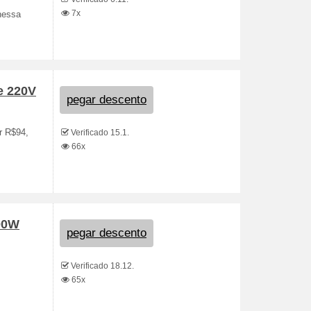
7x
nessa
e 220V
pegar descento
r R$94,
Verificado 15.1.
66x
500W
pegar descento
Verificado 18.12.
65x