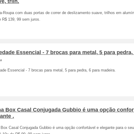
e, trilh.
a-Roupa com duas portas de correr de deslizamento suave, trilhos em alumín
e R$ 139, 99 sem juros.
edade Essencial - 7 brocas para metal, 5 para pedra,
.
ade Essencial - 7 brocas para metal, 5 para pedra, 6 para madeira.
a Box Casal Conjugada Gubbio é uma opção confort
ante .
Box Casal Conjugada Gubbio é uma opção confortável e elegante para o seu