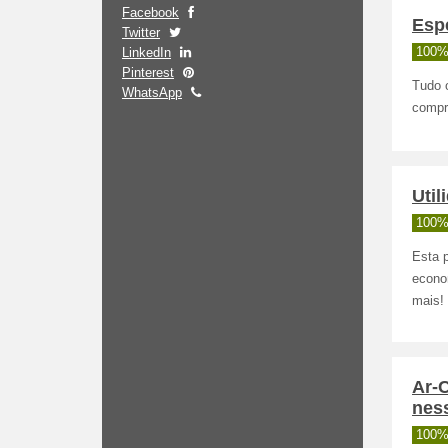
Facebook
Esp
Twitter
LinkedIn
100%
Pinterest
Tudo 
WhatsApp
compre
Uti
100%
Esta 
econo
mais!
Ar-
nes
100%