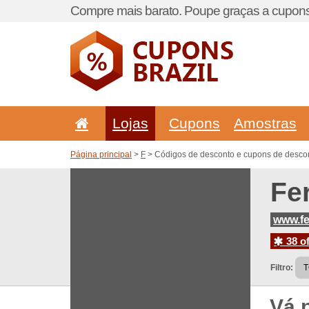
Compre mais barato. Poupe graças a cupons
Lojas
Cupons
Amostras
Página principal
>
F
> Códigos de desconto e cupons de descon
Fe
www.fe
38 of
Filtro:
Vá 