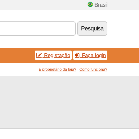
Brasil
Pesquisa
Registação
Faça login
É proprietário da loja?
Como funciona?