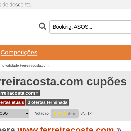
 de desconto.
Competições
to validade Ferreiracosta.com
rreiracosta.com cupões
rreiracosta.com
ertas atuais
3 ofertas terminada
Votação:
(3/5, 1x)
para
www.ferreiracosta.com