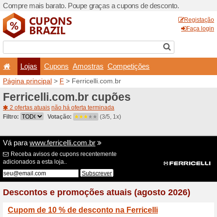
Compre mais barato. Poupe
Lojas
Cupons
Amo
Página principal
>
F
> Ferri