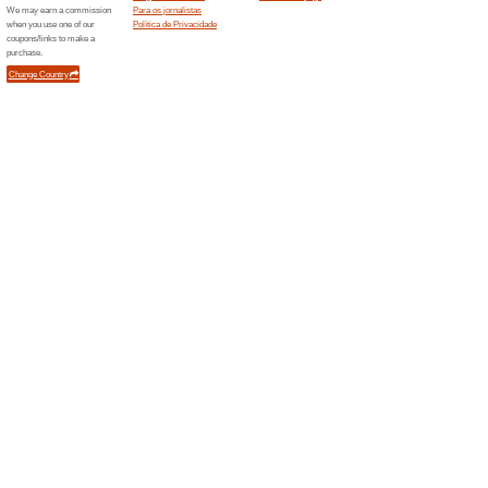
Profissionais e serv
desconto GetNi
100% funcionou
Promociona
Cupom GetNinjasProfissionai
GetNinjasNenhum código de d
Adestrador, passeado