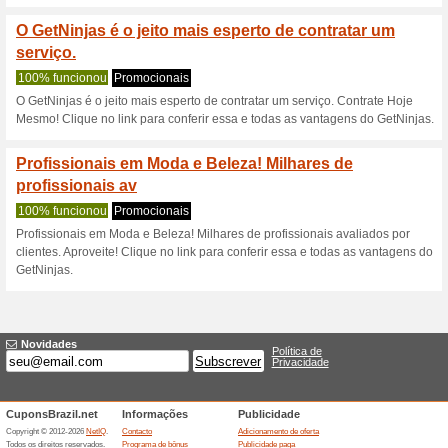
Descontos e promoç
Design e Tecnologia 
área
100% funcionou
Promociona
Design e Tecnologia Cote os 
GetNinjasNenhum código de d