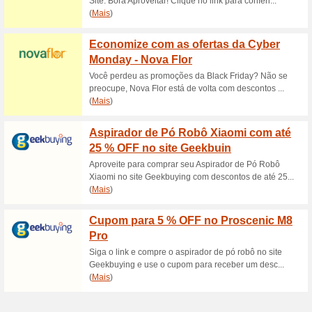
Descontos e promoç
Frete Grátis
71% funcionou
Promocionai
Frete é gratuito nas compras
todo o Brasil. Aproveite!