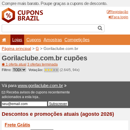
Compre mais barato. Poupe
Lojas
Cupons
Amo
Página principal
>
G
> Gori