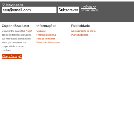
Ofertas terminada... (3x)
Descontos semelha
Frete 
Veja as o
eBay.