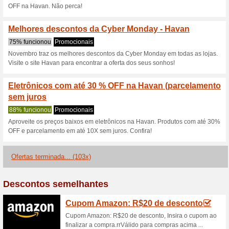
Siga o link e compre taça, cop
utilidades domésticas com a
Eletrônicos com até 
sem juro
100% funcionou
Promociona
Aproveite os preços baixos e
OFF e parcelamento em até 10