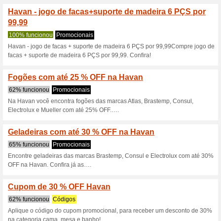
Descontos e promoç
Compre na Havan e e
100% funcionou
Promociona
Compre na Havan e economiz
necessário.