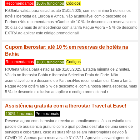
Iberostar.com 
4 ofertas atuais
19 ofertas te
Filtro:
Votação:
Vá para
www.iberostar.co
Receba avisos de cupons r
adicionados a esta loja..
S