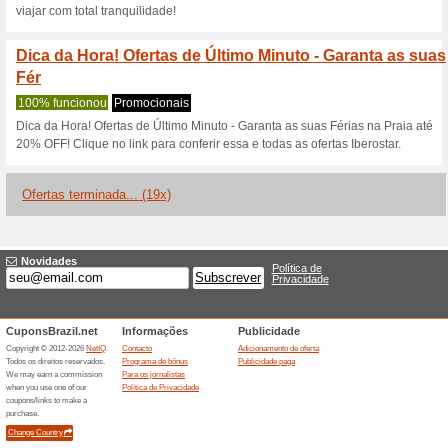
Descontos e promoç
Cupom Iberostar: até
Recomendamos
100% funci
RrOferta válida para estadias
hotéis Iberostar da Europa e
Partner.rNós recomendamos:r
30 dias ou mais de antecedên