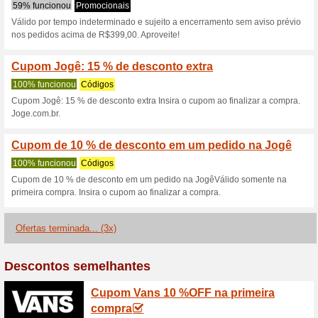
do Outlet
100% funcionou
Promociona
Aproveite o desconto Jogê d
código de desconto é necessá
Pague suas compras 
desconto acumulat
100% funcionou
Promociona