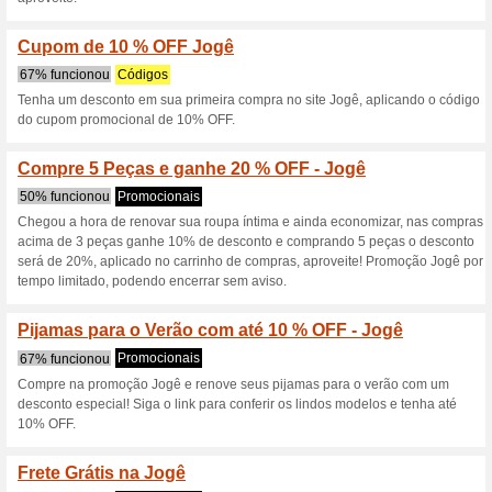
incríveis e opções de cashbac
Cupom Jogê: R$50,00
100% funcionou
Códigos
Use o cupom Jogê de boas vi
Copie e cole o código no car
Aproveite o descont