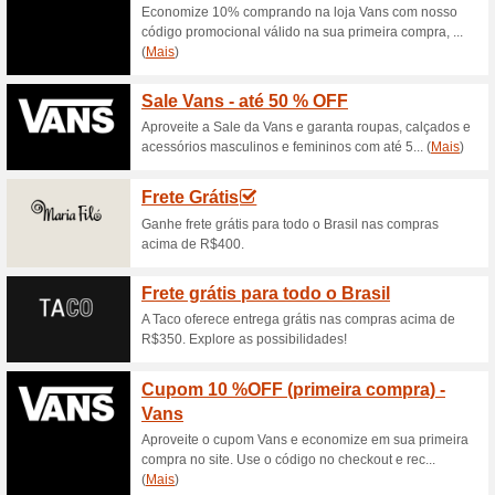
Cupom JogêPague suas compr
acumulativoNenhum código de
Outlet Jogê: até 60 
desta categ
100% funcionou
Promociona
Economize com as ofertas do d
calcinhas, peças de roupa de