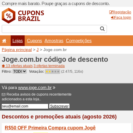
Compre mais barato. Poupe
Lojas
Cupons
Amo
Página principal
>
J
> Joge